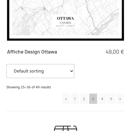
Affiche Design Ottawa
49,00
€
Showing 25–36 of 49 results
«
1
2
3
4
5
»