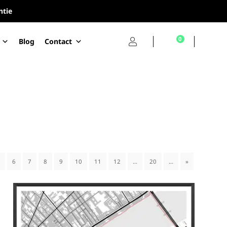
ntie
0
Blog
Contact
6
7
8
9
10
11
12
…
20
…
»