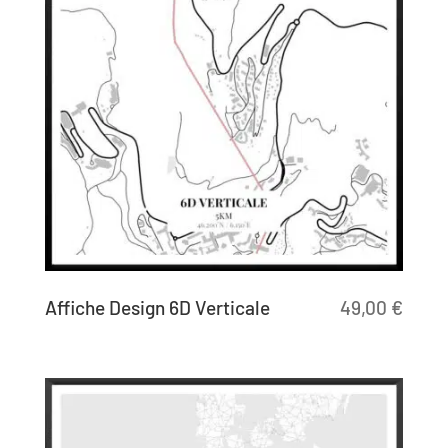
Affiche Design 6D Verticale
49,00
€