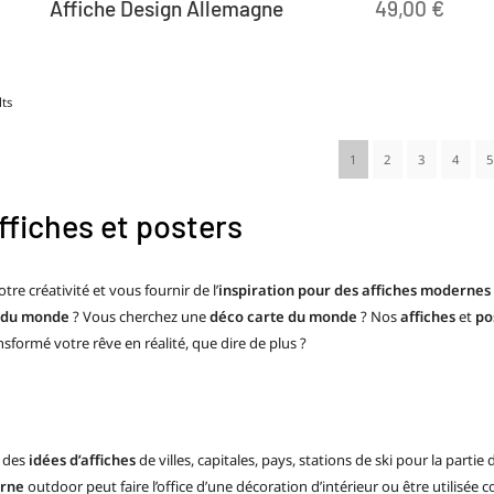
Affiche Design Allemagne
49,00
€
ts
1
2
3
4
5
ffiches et posters
e créativité et vous fournir de l’
inspiration pour des affiches modernes
e du monde
? Vous cherchez une
déco carte du monde
? Nos
affiches
et
po
nsformé votre rêve en réalité, que dire de plus ?
z des
idées d’affiches
de villes, capitales, pays, stations de ski pour la part
erne
outdoor peut faire l’office d’une décoration d’intérieur ou être utilisé