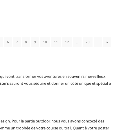
6
7
8
9
10
11
12
…
20
…
»
qui vont transformer vos aventures en souvenirs merveilleux.
sters
sauront vous séduire et donner un côté unique et spécial à
ie design. Pour la partie outdoor, nous vous avons concocté des
e comme un trophée de votre course ou trail. Quant à votre poster