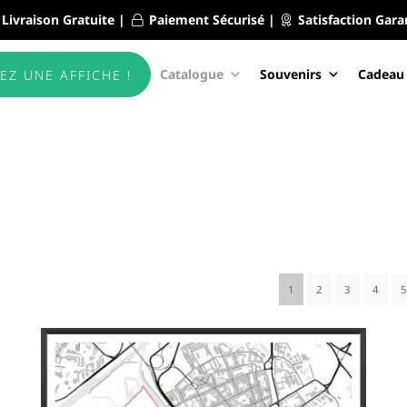
Livraison Gratuite |
Paiement Sécurisé |
Satisfaction Gara
Catalogue
Souvenirs
Cadeau
EZ UNE AFFICHE !
1
2
3
4
5