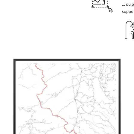
… ou p
suppor