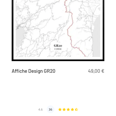
Affiche Design GR20
49,00
€
4.6
36