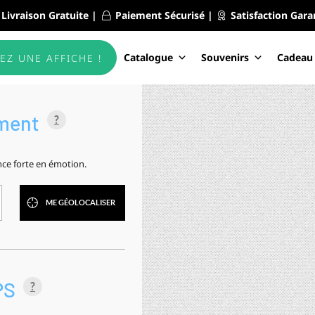
Livraison Gratuite |
Paiement Sécurisé |
Satisfaction Gara
Catalogue
Souvenirs
Cadeau
EZ UNE AFFICHE !
ment
?
nce forte en émotion.
ME GÉOLOCALISER
PS
?