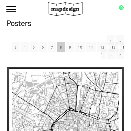
0
Posters
«
…
3
4
5
6
7
8
9
10
11
12
13
1
4
…
»