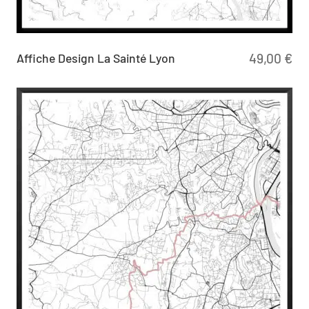
Affiche Design La Sainté Lyon
49,00
€