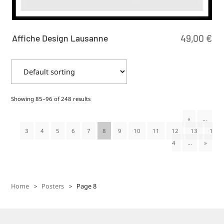
Affiche Design Lausanne
49,00
€
Showing 85–96 of 248 results
«
…
3
4
5
6
7
8
9
10
11
12
13
1
4
…
»
Home
Posters
Page 8