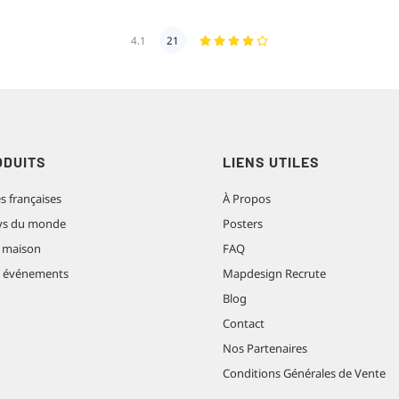
4.1
21
ODUITS
LIENS UTILES
es françaises
À Propos
pays du monde
Posters
 maison
FAQ
t événements
Mapdesign Recrute
Blog
Contact
Nos Partenaires
Conditions Générales de Vente