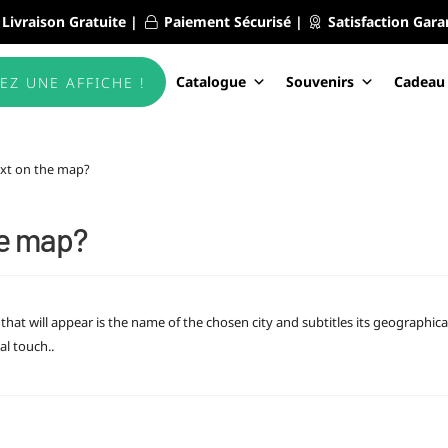
Livraison Gratuite |
Paiement Sécurisé |
Satisfaction Gara
Catalogue
Souvenirs
Cadeau
EZ UNE AFFICHE !
ext on the map?
he map?
t that will appear is the name of the chosen city and subtitles its geographica
al touch..