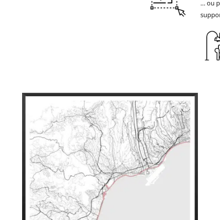
… ou p
suppor