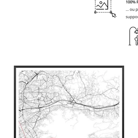
100% 
… ou p
suppor