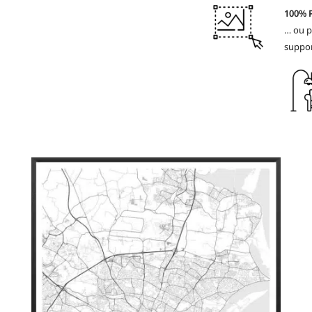
100% 
… ou p
suppor